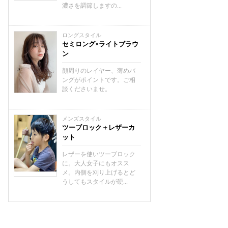
濃さを調節しますの...
ロングスタイル
セミロング×ライトブラウ
ン
顔周りのレイヤー、薄めバ
ングがポイントです。ご相
談くださいませ。
メンズスタイル
ツーブロック＋レザーカ
ット
レザーを使いツーブロック
に。大人女子にもオスス
メ。内側を刈り上げるとど
うしてもスタイルが硬...