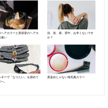
のヘアカラーと美容室のヘアカ
目、首、肩、背中、お辛くないです
の違い
か？
ルギーで「なりたい」を諦めて
黒染めじゃない地毛風カラー
方へ。