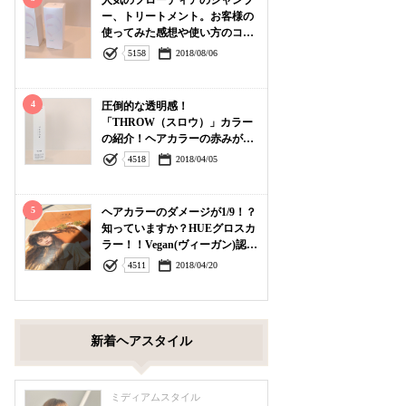
人気のフローディアのシャンプ
ー、トリートメント。お客様の
使ってみた感想や使い方のコ
ツ。
5158
2018/08/06
4
圧倒的な透明感！
「THROW（スロウ）」カラー
の紹介！ヘアカラーの赤みがキ
ライな方へ
4518
2018/04/05
5
ヘアカラーのダメージが1/9！？
知っていますか？HUEグロスカ
ラー！！Vegan(ヴィーガン)認証
を受けた世界基準のダメージレ
4511
2018/04/20
スなリキッドカラー剤／ヒュー
カラー
新着ヘアスタイル
ミディアムスタイル