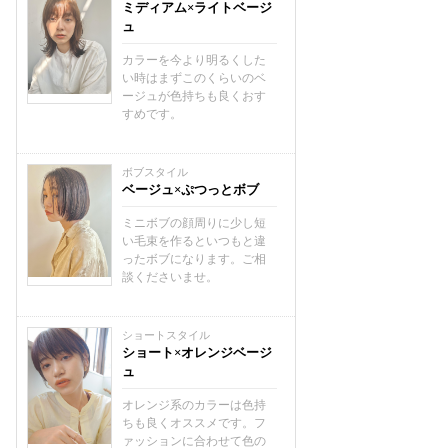
ミディアム×ライトベージ
ュ
カラーを今より明るくした
い時はまずこのくらいのベ
ージュが色持ちも良くおす
すめです。
ボブスタイル
ベージュ×ぷつっとボブ
ミニボブの顔周りに少し短
い毛束を作るといつもと違
ったボブになります。ご相
談くださいませ。
ショートスタイル
ショート×オレンジベージ
ュ
オレンジ系のカラーは色持
ちも良くオススメです。フ
ァッションに合わせて色の