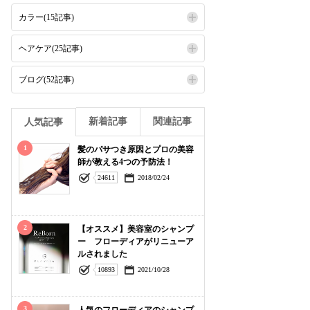
カラー(15記事)
ヘアケア(25記事)
ブログ(52記事)
新着記事
関連記事
人気記事
1
髪のパサつき原因とプロの美容
師が教える4つの予防法！
24611
2018/02/24
2
【オススメ】美容室のシャンプ
ー フローディアがリニューア
ルされました
10893
2021/10/28
3