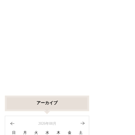
アーカイブ
2026年08月
日
月
火
水
木
金
土