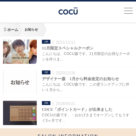
ホーム
お知らせ
2021/11/11
146
11月限定スペシャルクーポン
こんにちは、COCU森です。11月限定のお得なクーポ
ンを作りま...
2020/12/26
192
デザイナー森 1月から料金改定のお知らせ
こんにちは、COCU森です。この度ランクアップに伴
い１月から...
2018/05/21
256
COCU「ポイントカード」が出来ました
COCUの森です。・おかげさまでオープンしてもうす
ぐ3ヶ月です...