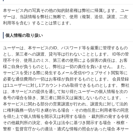
本サービス内の写真その他の知的財産権は弊社に帰属します。 ユー
ザーは、当該情報を弊社に無断で、使用（複製、送信、譲渡、二次
利用等を含む）することは禁じます。
個人情報の取り扱い
ユーザーは、本サービスのID、パスワード等を厳重に管理するもの
とし、第三者への譲渡、貸与等は行わないこととします。 ID等の管
理不十分、使用上のミス、第三者の使用による損害の責任は、お客
様ご自身が負うものとし、弊社は一切の責任を負いません。 また、
サービスを受ける際に発生するメール受信やウェブサイト閲覧等に
必要な通信費用の一切はお客様が負担するものとします。 会員登録
は1ユーザーに対し1アカウントのみ取得できるものとします。 弊社
は、本サービスの提供を通して知り得たユーザーの個人情報を次の
各号の場合を除き、第三者に開示又は漏洩しないものとします。 ・
本サービスに関わる部分の営業譲渡が行われ、譲渡先に対して法的
に権利義務一切が引き継がれる場合 ・その他任意に利用者等の同意
を得た上で個人情報を開示又は利用する場合 ・裁判所の発する令状
その他裁判所の決定、命令又は法令に基づき開示する場合 ・検察・
警察・監督官庁からの適法・適式な情報の照会があった場合 本サー