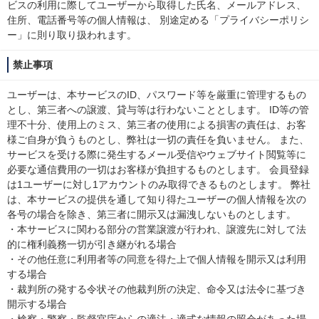
ビスの利用に際してユーザーから取得した氏名、メールアドレス、
住所、電話番号等の個人情報は、 別途定める「プライバシーポリシ
ー」に則り取り扱われます。
禁止事項
ユーザーは、本サービスのID、パスワード等を厳重に管理するもの
とし、第三者への譲渡、貸与等は行わないこととします。 ID等の管
理不十分、使用上のミス、第三者の使用による損害の責任は、お客
様ご自身が負うものとし、弊社は一切の責任を負いません。 また、
サービスを受ける際に発生するメール受信やウェブサイト閲覧等に
必要な通信費用の一切はお客様が負担するものとします。 会員登録
は1ユーザーに対し1アカウントのみ取得できるものとします。 弊社
は、本サービスの提供を通して知り得たユーザーの個人情報を次の
各号の場合を除き、第三者に開示又は漏洩しないものとします。
・本サービスに関わる部分の営業譲渡が行われ、譲渡先に対して法
的に権利義務一切が引き継がれる場合
・その他任意に利用者等の同意を得た上で個人情報を開示又は利用
する場合
・裁判所の発する令状その他裁判所の決定、命令又は法令に基づき
開示する場合