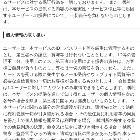
るサービスに対する保証行為を一切しておりません。 また、弊社
は、本サービスの提供する内容の不確実性・サービス停止等に起因
するユーザーへの損害について、 一切責任を負わないものとしま
す。
個人情報の取り扱い
ユーザーは、本サービスのID、パスワード等を厳重に管理するもの
とし、第三者への譲渡、貸与等は行わないこととします。 ID等の管
理不十分、使用上のミス、第三者の使用による損害の責任は、お客
様ご自身が負うものとし、弊社は一切の責任を負いません。 また、
サービスを受ける際に発生するメール受信やウェブサイト閲覧等に
必要な通信費用の一切はお客様が負担するものとします。 会員登録
は1ユーザーに対し1アカウントのみ取得できるものとします。 弊社
は、本サービスの提供を通して知り得たユーザーの個人情報を次の
各号の場合を除き、第三者に開示又は漏洩しないものとします。 ・
本サービスに関わる部分の営業譲渡が行われ、譲渡先に対して法的
に権利義務一切が引き継がれる場合 ・その他任意に利用者等の同意
を得た上で個人情報を開示又は利用する場合 ・裁判所の発する令状
その他裁判所の決定、命令又は法令に基づき開示する場合 ・検察・
警察・監督官庁からの適法・適式な情報の照会があった場合 本サー