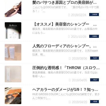
髪のパサつき原因とプロの美容師が教える4つの予防法！
こんにちはCOCUの絹笠です。 「髪の毛がパサパサで困
る！」「...
2018/02/24
24609
【オススメ】美容室のシャンプー フローディアがリニューアルされました
横浜市、菊名駅前の美容室COCUの森です。お客様の中
にはもう...
2021/10/28
10891
人気のフローディアのシャンプー、トリートメント。お客様の使ってみた感想や使い方のコツ。
横浜市、菊名駅前の美容室COCUの森です。３月のopen
以来、相...
2018/08/06
5157
圧倒的な透明感！「THROW（スロウ）」カラーの紹介！ヘアカラーの赤みがキライな方へ
東急東横線、菊名の美容室COCUの森です。当店ではお
客様一人...
2018/04/05
4517
ヘアカラーのダメージが1/9！？知っていますか？HUEグロスカラー！！Vegan(ヴィーガン)認証を受けた世界基準のダメージレスなリキッドカラー剤／ヒューカラー
HUE GROSS COLORこんにちはCOCUの絹笠です。皆さ
んご存知でし...
2018/04/20
4508