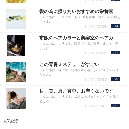
2023/02/27
髪の為に摂りたいおすすめの栄養素
こんにちは。山﨑です。もう3月も後半。暖かい日が増え
てきま...
2023/02/25
491
市販のヘアカラーと美容室のヘアカラーの違い
こんにちは。山﨑です。関東でも雪が降り、まだまだ寒
い毎日...
2023/02/15
464
この青春ミステリーがすごい
こんにちは、森です。僕は読書が趣味なのですが去年は
なんと1...
2023/02/02
147
目、首、肩、背中、お辛くないですか？
こんにちは。山﨑です。12月に入りました。今年も残す
ところ...
2022/12/02
305
人気記事