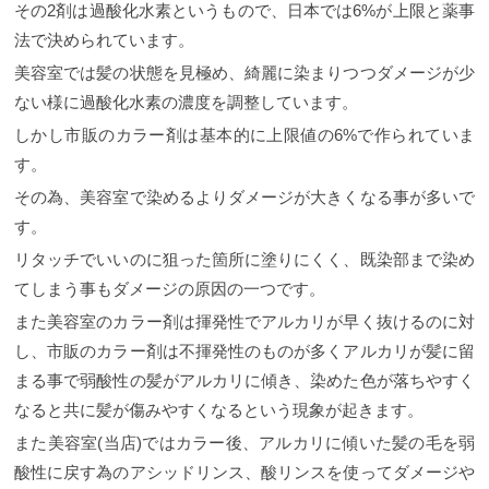
その2剤は過酸化水素というもので、日本では6%が上限と薬事
法で決められています。
美容室では髪の状態を見極め、綺麗に染まりつつダメージが少
ない様に過酸化水素の濃度を調整しています。
しかし市販のカラー剤は基本的に上限値の6%で作られていま
す。
その為、美容室で染めるよりダメージが大きくなる事が多いで
す。
リタッチでいいのに狙った箇所に塗りにくく、既染部まで染め
てしまう事もダメージの原因の一つです。
また美容室のカラー剤は揮発性でアルカリが早く抜けるのに対
し、市販のカラー剤は不揮発性のものが多くアルカリが髪に留
まる事で弱酸性の髪がアルカリに傾き、染めた色が落ちやすく
なると共に髪が傷みやすくなるという現象が起きます。
また美容室(当店)ではカラー後、アルカリに傾いた髪の毛を弱
酸性に戻す為のアシッドリンス、酸リンスを使ってダメージや