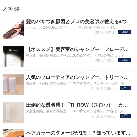
人気記事
髪のパサつき原因とプロの美容師が教える4つの予防法！
こんにちはCOCUの絹笠です。 「髪の毛がパサパサで困る！」「...
2018/02/24
24609
【オススメ】美容室のシャンプー フローディアがリニューアルされました
横浜市、菊名駅前の美容室COCUの森です。お客様の中にはもう...
2021/10/28
10893
人気のフローディアのシャンプー、トリートメント。お客様の使ってみた感想や使い方のコツ。
横浜市、菊名駅前の美容室COCUの森です。３月のopen以来、相...
2018/08/06
5157
圧倒的な透明感！「THROW（スロウ）」カラーの紹介！ヘアカラーの赤みがキライな方へ
東急東横線、菊名の美容室COCUの森です。当店ではお客様一人...
2018/04/05
4518
ヘアカラーのダメージが1/9！？知っていますか？HUEグロスカラー！！Vegan(ヴィーガン)認証を受けた世界基準のダメージレスなリキッドカラー剤／ヒューカラー