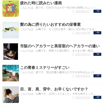
疲れた時に読みたい漫画
こんにちは、森です。COCUではカラー等の待ち時間にちょこっ...
2023/02/27
259
髪の為に摂りたいおすすめの栄養素
こんにちは。山﨑です。もう3月も後半。暖かい日が増えてきま...
2023/02/25
492
市販のヘアカラーと美容室のヘアカラーの違い
こんにちは。山﨑です。関東でも雪が降り、まだまだ寒い毎日...
2023/02/15
466
この青春ミステリーがすごい
こんにちは、森です。僕は読書が趣味なのですが去年はなんと1...
2023/02/02
147
目、首、肩、背中、お辛くないですか？
こんにちは。山﨑です。12月に入りました。今年も残すところ...
2022/12/02
305