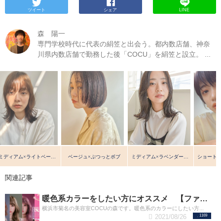
ツイート
シェア
LINE
森 陽一
専門学校時代に代表の絹笠と出会う。都内数店舗、神奈
川県内数店舗で勤務した後「COCU」を絹笠と設立。 ...
ミディアム×ライトベージュ
ベージュ×ぷつっとボブ
ミディアム×ラベンダーアッシュ
関連記事
暖色系カラーをしたい方にオススメ 【ファイバープレックスカラー ピラミンゴ】
横浜市菊名の美容室COCUの森です。暖色系のカラーにしたい方...
2021/08/26
1169