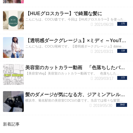
【HUEグロスカラー】で綺麗な髪に
こんにちは、COCU森です。今回は【HUEグロスカラー】を使った...
2021/06/28
170
【透明感ダークグレージュ】×ミディ ～YouTube～
こんにちは。COCU尾崎です。【透明感ダークグレージュ】&time...
2021/03/21
118
美容室のカットカラー動画 「色落ちしたバレイヤージュ をいかして綺麗なブルージュ+ミディアムヘアにデザイン。」 横浜菊名の美容室【COCU】
【美容室Vlog】美容室のカットカラー動画です。 色落ちした...
2020/03/17
172
髪のダメージが気になる方、ジアミンアレルギーでお悩みの方におすすめの「HUE」カラー
横浜市、菊名駅前の美容室COCUの森です。当店では様々な髪質...
2019/05/30
3642
新着記事