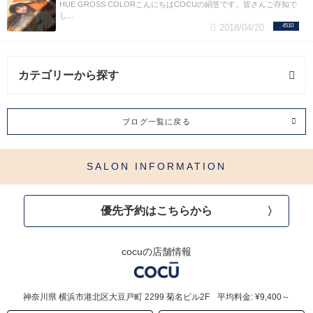
HUE GROSS COLORこんにちはCOCUの絹笠です。皆さんご存知で
し...
2018/04/20
4510
カテゴリーから探す
髪質改善 (24記事)
ブログ一覧に戻る
骨格補正 (5記事)
SALON INFORMATION
BeforeAfter (18記事)
優先予約はこちらから
よくあるご質問 (2記事)
お知らせ (3記事)
cocuの店舗情報
カラー (10記事)
神奈川県
横浜市港北区大豆戸町
2299 菊名ビル2F
平均料金: ¥9,400～