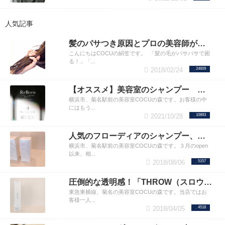
人気記事
髪のパサつき原因とプロの美容師が教える4つの予防法！
こんにちはCOCUの絹笠です。 「髪の毛がパサパサで困
る！」「...
2018/02/24
24609
【オススメ】美容室のシャンプー フローディアがリニューアルされました
横浜市、菊名駅前の美容室COCUの森です。お客様の中
にはもう...
2021/10/28
10893
人気のフローディアのシャンプー、トリートメント。お客様の使ってみた感想や使い方のコツ。
横浜市、菊名駅前の美容室COCUの森です。３月のopen
以来、相...
2018/08/06
5157
圧倒的な透明感！「THROW（スロウ）」カラーの紹介！ヘアカラーの赤みがキライな方へ
東急東横線、菊名の美容室COCUの森です。当店ではお
客様一人...
2018/04/05
4518