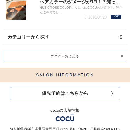
ヘアカラーのダメージが1/9！？知っていますか？HUEグロスカラー！！Vegan(ヴィーガン)認証を受けた世界基準のダメージレスなリキッドカラー剤／ヒューカラー
HUE GROSS COLORこんにちはCOCUの絹笠です。皆さ
んご存知でし...
2018/04/20
4510
カテゴリーから探す
髪質改善 (2記事)
ブログ一覧に戻る
BeforeAfter (1記事)
SALON INFORMATION
カラー (1記事)
優先予約はこちらから
ヘアケア (6記事)
ブログ (9記事)
cocuの店舗情報
神奈川県
横浜市港北区大豆戸町
2299 菊名ビル2F
平均料金: ¥9,400～