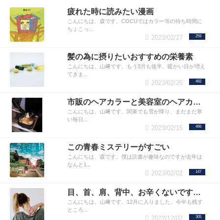
疲れた時に読みたい漫画
こんにちは、森です。COCUではカラー等の待ち時間に
ちょこっ...
2023/02/27
259
髪の為に摂りたいおすすめの栄養素
こんにちは。山﨑です。もう3月も後半。暖かい日が増え
てきま...
2023/02/25
492
市販のヘアカラーと美容室のヘアカラーの違い
こんにちは。山﨑です。関東でも雪が降り、まだまだ寒
い毎日...
2023/02/15
466
この青春ミステリーがすごい
こんにちは、森です。僕は読書が趣味なのですが去年は
なんと1...
2023/02/02
147
目、首、肩、背中、お辛くないですか？
こんにちは。山﨑です。12月に入りました。今年も残す
ところ...
2022/12/02
305