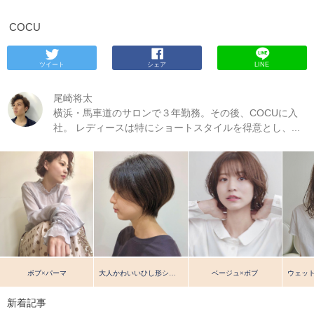
COCU
ツイート
シェア
LINE
尾崎将太
横浜・馬車道のサロンで３年勤務。その後、COCUに入
社。 レディースは特にショートスタイルを得意とし、...
ボブ×パーマ
大人かわいいひし形ショート 10~70代◎
ベージュ×ボブ
新着記事