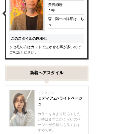
美容師歴
23年
森 陽一の詳細はこち
ら
このスタイルのPOINT
クセ毛の方はカットで生かせる事が多いので
ご相談ください。
新着ヘアスタイル
ミディアム
ミディアム×ライトベージ
ュ
カラーを今より明るくした
い時はまずこのくらいのベ
ージュが色持ちも良くおす
すめです。