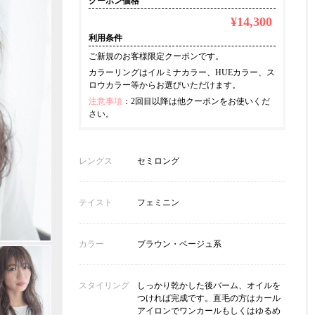
クーポン価格
¥14,300
利用条件
ご新規のお客様限定クーポンです。
カラーリングはイルミナカラー、HUEカラー、ス
ロウカラー等からお選びいただけます。
注意事項
：2回目以降は他クーポンをお使いくだ
さい。
レングス
セミロング
テイスト
フェミニン
カラー
ブラウン・ベージュ系
スタイリング
しっかり乾かした後バーム、オイルを
つければ完成です。直毛の方はカール
アイロンでワンカールもしくはゆるめ