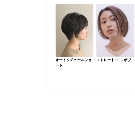
オートクチュールショ
ストレート×ミニボブ
ート
髪が乾燥で広がってし
まう場合乾かし方やケ
ア剤、カット等で改善
できる場合が多いで
す。一度ご相談くださ
い。