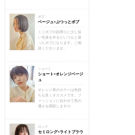
ボブ
ベージュ×ぷつっとボブ
ミニボブの顔周りに少し短
い毛束を作るといつもと違
ったボブになります。ご相
談くださいませ。
ショート
ショート×オレンジベージ
ュ
オレンジ系のカラーは色持
ちも良くオススメです。フ
ァッションに合わせて色の
濃さを調節しますの...
ロング
セミロング×ライトブラウ