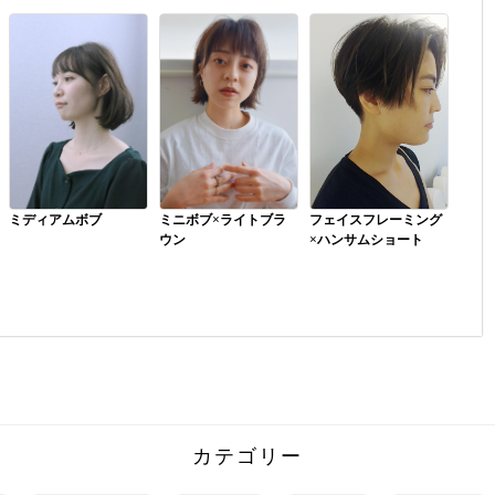
ミディアムボブ
ミニボブ×ライトブラ
フェイスフレーミング
ウン
×ハンサムショート
綺麗にカット+パーマ
ボリュームを抑えたボ
前髪に入れたハイライ
をしていますので楽ち
ブ。伸ばし中の方にも
トが全体を明るく見せ
んなスタイルです。
オススメです。
てくれてインパクト抜
群です。バレイヤージ
ュなどに飽きた方、ウ
ルフレイヤーの方は特
にオススメで...
カテゴリー