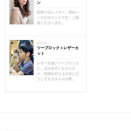
ン
顔周りのレイヤー、薄めバ
ングがポイントです。ご相
談くださいませ。
メンズ
ツーブロック＋レザーカ
ット
レザーを使いツーブロック
に。大人女子にもオスス
メ。内側を刈り上げるとど
うしてもスタイルが硬...