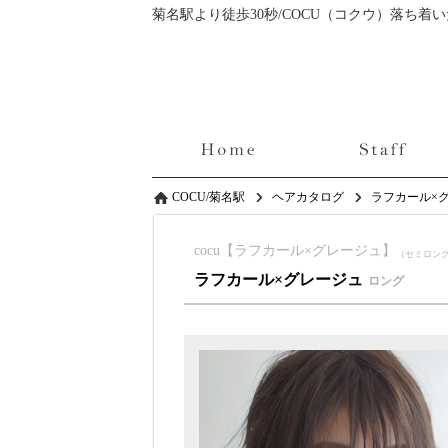
菊名駅より徒歩30秒/COCU（コクウ）落ち
COCU/菊名駅
ヘアカタログ
ラフカール×
cocu【ラフカール×グレージュ】
（セミロング
ラフカール×グレージュ
ロング